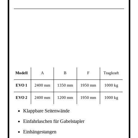
Modell
A
B
F
Tragkraft
EVO 1
2400 mm
1350 mm
1950 mm
1000 kg
EVO 2
2400 mm
1200 mm
1950 mm
1000 kg
Klappbare Seitenwände
Einfahrlaschen für Gabelstapler
Einhängestangen