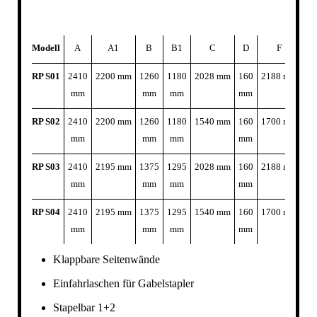
Modell
A
A1
B
B1
C
D
F
Tra
RP S01
2410
2200 mm
1260
1180
2028 mm
160
2188 mm
10
mm
mm
mm
mm
RP S02
2410
2200 mm
1260
1180
1540 mm
160
1700 mm
10
mm
mm
mm
mm
RP S03
2410
2195 mm
1375
1295
2028 mm
160
2188 mm
10
mm
mm
mm
mm
RP S04
2410
2195 mm
1375
1295
1540 mm
160
1700 mm
10
mm
mm
mm
mm
Klappbare Seitenwände
Einfahrlaschen für Gabelstapler
Stapelbar 1+2