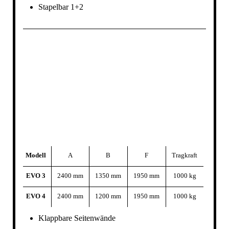
Stapelbar 1+2
Modell
A
B
F
Tragkraft
EVO 3
2400 mm
1350 mm
1950 mm
1000 kg
EVO 4
2400 mm
1200 mm
1950 mm
1000 kg
Klappbare Seitenwände